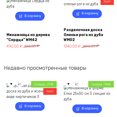
Хит!
В корзину
В корзину
Разделочная доска
Менажница из дерева
Оленьи рога из дуба
“Сердца” WM42
WM02
Первоначальная
Текущая
Первоначальная
Текущая
490,00
₽
690,00
₽
1340,00
₽
1490,00
₽
цена
цена:
цена
цена:
составляла
490,00 ₽.
составляла
1340,00 ₽.
690,00 ₽.
1490,00 ₽.
Недавно просмотренные товары
Скидка -29%
Скидка -18%
Хит!
В корзину
В корзину