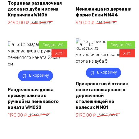
Торцевая разделочная
доска из дуба и ясеня
Менажница из дерева в
Кирпичики WM06
форме Елки WM44
Первоначальная
Текущая
Первоначальная
Текущая
2490,00
₽
3490,00
₽
940,00
₽
1140,00
₽
цена
цена:
цена
цена:
составляла
2490,00 ₽.
составляла
940,00 ₽.
3490,00 ₽.
1140,00 ₽.
Скидка -6%
Скидка -9%
Хит!
Хит!
В корзину
В корзину
Прикроватный столик
Разделочная доска
на металлокаркасе с
прямоугольная с
деревянной
ручкой из пенькового
столешницей на
каната WM022
колесах WM81
Первоначальная
Текущая
Первоначальная
Текущая
1190,00
₽
1260,00
₽
3190,00
₽
3490,00
₽
цена
цена:
цена
цена:
составляла
1190,00 ₽.
составляла
3190,00 ₽.
1260,00 ₽.
3490,00 ₽.