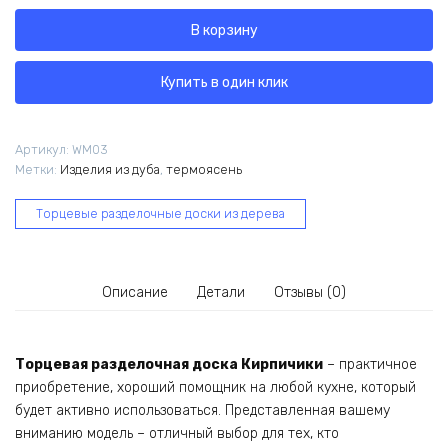
Торцевая
В корзину
разделочная
доска
из
Купить в один клик
дуба
и
термоясеня
Артикул:
WM03
Кирпичики
Метки:
Изделия из дуба
,
термоясень
WM03
Торцевые разделочные доски из дерева
Описание
Детали
Отзывы (0)
Торцевая разделочная доска Кирпичики
– практичное
приобретение, хороший помощник на любой кухне, который
будет активно использоваться. Представленная вашему
вниманию модель – отличный выбор для тех, кто