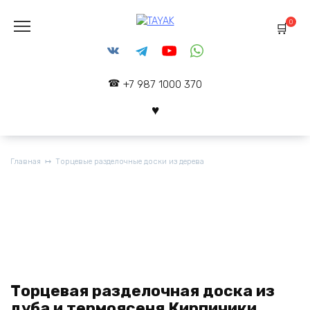
Перейти
к
0
содержанию
+7 987 1000 370
Главная
Торцевые разделочные доски из дерева
Торцевая разделочная доска из
дуба и термоясеня Кирпичики